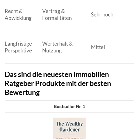
Ka
Recht &
Vertrag &
G
Sehr hoch
Abwicklung
Formalitäten
Ma
Ba
In
Langfristige
Werterhalt &
Ve
Mittel
Perspektive
Nutzung
Mo
An
Das sind die neuesten Immobilien
Ratgeber Produkte mit der besten
Bewertung
1