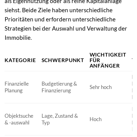
als Eigennutzung oder als reine Kapitalanlage
siehst. Beide Ziele haben unterschiedliche
Prioritäten und erfordern unterschiedliche
Strategien bei der Auswahl und Verwaltung der
Immobilie.
WICHTIGKEIT
KATEGORIE
SCHWERPUNKT
FÜR
T
ANFÄNGER
Ei
Finanzielle
Budgetierung &
Ne
Sehr hoch
Planung
Finanzierung
Da
F
Pr
Objektsuche
Lage, Zustand &
Ba
Hoch
& -auswahl
Typ
En
Im