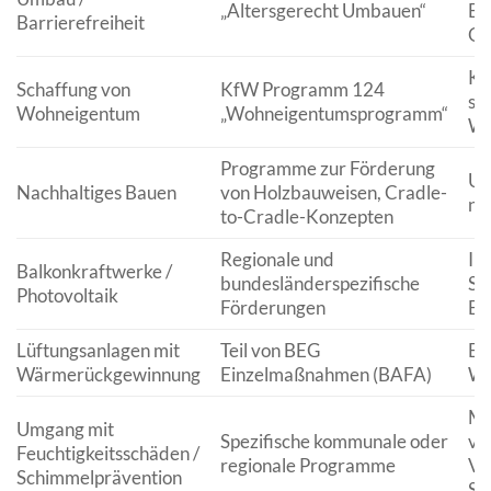
„Altersgerecht Umbauen“
Bar
Barrierefreiheit
Ge
Ka
Schaffung von
KfW Programm 124
se
Wohneigentum
„Wohneigentumsprogramm“
Wo
Programme zur Förderung
Um
Nachhaltiges Bauen
von Holzbauweisen, Cradle-
na
to-Cradle-Konzepten
Regionale und
Ins
Balkonkraftwerke /
bundesländerspezifische
So
Photovoltaik
Förderungen
Ei
Lüftungsanlagen mit
Teil von BEG
Ei
Wärmerückgewinnung
Einzelmaßnahmen (BAFA)
Wo
Ma
Umgang mit
Spezifische kommunale oder
vo
Feuchtigkeitsschäden /
regionale Programme
Vo
Schimmelprävention
Sc