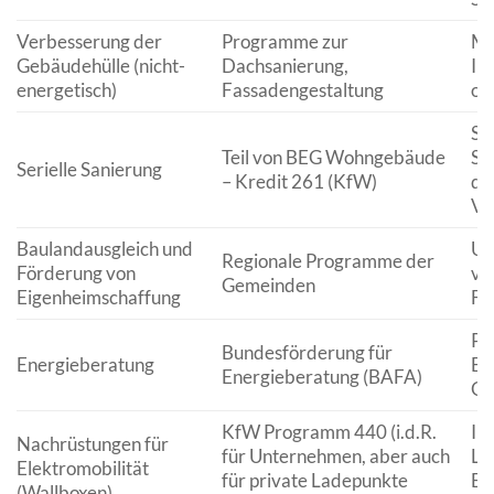
Verbesserung der
Programme zur
Ma
Gebäudehülle (nicht-
Dachsanierung,
In
energetisch)
Fassadengestaltung
op
St
Teil von BEG Wohngebäude
Sa
Serielle Sanierung
– Kredit 261 (KfW)
dur
Vo
Baulandausgleich und
Un
Regionale Programme der
Förderung von
vo
Gemeinden
Eigenheimschaffung
Fa
Pr
Bundesförderung für
Energieberatung
En
Energieberatung (BAFA)
Ge
KfW Programm 440 (i.d.R.
Ins
Nachrüstungen für
für Unternehmen, aber auch
La
Elektromobilität
für private Ladepunkte
El
(Wallboxen)