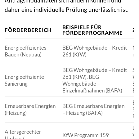
Antragsmodalitäten sich ändern können und
daher eine individuelle Prüfung unerlässlich ist.
BEISPIELE FÜR
FÖRDERBEREICH
Z
FÖRDERPROGRAMME
Energieeffizientes
BEG Wohngebäude – Kredit
Ne
Bauen (Neubau)
261 (KfW)
mi
BEG Wohngebäude – Kredit
Sa
Energieeffiziente
261 (KfW), BEG
Wo
Sanierung
Wohngebäude –
St
Einzelmaßnahmen (BAFA)
En
Ei
Erneuerbare Energien
BEG Erneuerbare Energien
So
(Heizung)
– Heizung (BAFA)
Bi
Um
Altersgerechter
KfW Programm 159
Ve
Umbau /