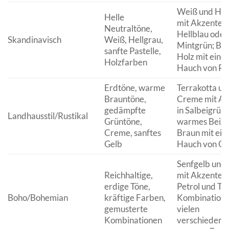
Weiß und Hel
Helle
mit Akzenten 
Neutraltöne,
Hellblau oder
Skandinavisch
Weiß, Hellgrau,
Mintgrün; Bei
sanfte Pastelle,
Holz mit eine
Holzfarben
Hauch von Ro
Erdtöne, warme
Terrakotta un
Brauntöne,
Creme mit Ak
gedämpfte
in Salbeigrün;
Landhausstil/Rustikal
Grüntöne,
warmes Beige
Creme, sanftes
Braun mit ei
Gelb
Hauch von Oc
Senfgelb und 
Reichhaltige,
mit Akzenten 
erdige Töne,
Petrol und Tür
Boho/Bohemian
kräftige Farben,
Kombination 
gemusterte
vielen
Kombinationen
verschiedene