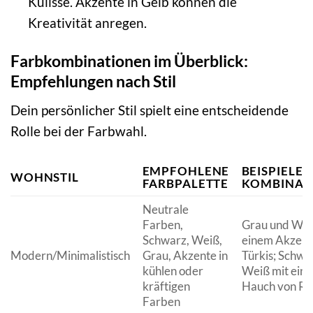
Kulisse. Akzente in Gelb können die
Kreativität anregen.
Farbkombinationen im Überblick:
Empfehlungen nach Stil
Dein persönlicher Stil spielt eine entscheidende
Rolle bei der Farbwahl.
EMPFOHLENE
BEISPIELE 
WOHNSTIL
FARBPALETTE
KOMBINAT
Neutrale
Farben,
Grau und Wei
Schwarz, Weiß,
einem Akzent 
Modern/Minimalistisch
Grau, Akzente in
Türkis; Schwa
kühlen oder
Weiß mit ein
kräftigen
Hauch von Ro
Farben