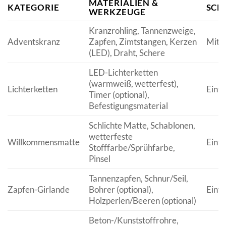
MATERIALIEN &
KATEGORIE
SCH
WERKZEUGE
Kranzrohling, Tannenzweige,
Adventskranz
Zapfen, Zimtstangen, Kerzen
Mitte
(LED), Draht, Schere
LED-Lichterketten
(warmweiß, wetterfest),
Lichterketten
Einfa
Timer (optional),
Befestigungsmaterial
Schlichte Matte, Schablonen,
wetterfeste
Willkommensmatte
Einfa
Stofffarbe/Sprühfarbe,
Pinsel
Tannenzapfen, Schnur/Seil,
Zapfen-Girlande
Bohrer (optional),
Einfa
Holzperlen/Beeren (optional)
Beton-/Kunststoffrohre,