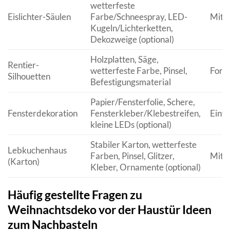
wetterfeste
Eislichter-Säulen
Farbe/Schneespray, LED-
Mitte
Kugeln/Lichterketten,
Dekozweige (optional)
Holzplatten, Säge,
Rentier-
wetterfeste Farbe, Pinsel,
Fortg
Silhouetten
Befestigungsmaterial
Papier/Fensterfolie, Schere,
Fensterdekoration
Fensterkleber/Klebestreifen,
Einfa
kleine LEDs (optional)
Stabiler Karton, wetterfeste
Lebkuchenhaus
Farben, Pinsel, Glitzer,
Mitte
(Karton)
Kleber, Ornamente (optional)
Häufig gestellte Fragen zu
Weihnachtsdeko vor der Haustür Ideen
zum Nachbasteln