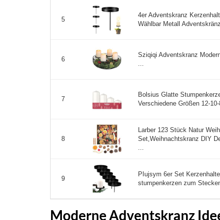
4er Adventskranz Kerzenhal
5
Wählbar Metall Adventskränze
Sziqiqi Adventskranz Moder
6
...
Bolsius Glatte Stumpenkerzen
7
Verschiedene Größen 12-10-
Larber 123 Stück Natur Wei
Set,Weihnachtskranz DIY De
8
...
PIujsym 6er Set Kerzenhalte
9
stumpenkerzen zum Stecken 
Moderne Adventskranz Ideen