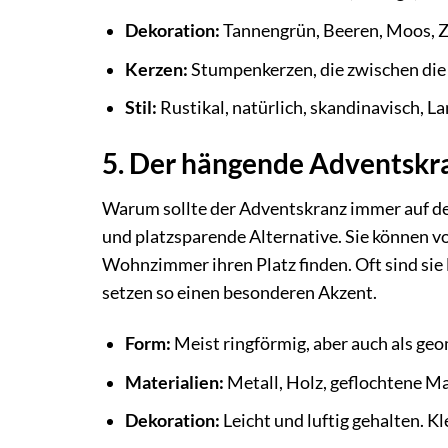
Dekoration:
Tannengrün, Beeren, Moos, Za
Kerzen:
Stumpenkerzen, die zwischen die 
Stil:
Rustikal, natürlich, skandinavisch, L
5. Der hängende Adventskr
Warum sollte der Adventskranz immer auf d
und platzsparende Alternative. Sie können v
Wohnzimmer ihren Platz finden. Oft sind sie l
setzen so einen besonderen Akzent.
Form:
Meist ringförmig, aber auch als ge
Materialien:
Metall, Holz, geflochtene Ma
Dekoration:
Leicht und luftig gehalten. K