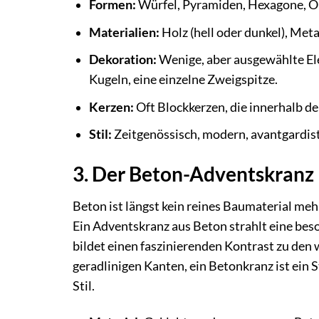
Formen:
Würfel, Pyramiden, Hexagone, O
Materialien:
Holz (hell oder dunkel), Met
Dekoration:
Wenige, aber ausgewählte Ele
Kugeln, eine einzelne Zweigspitze.
Kerzen:
Oft Blockkerzen, die innerhalb de
Stil:
Zeitgenössisch, modern, avantgardist
3. Der Beton-Adventskranz
Beton ist längst kein reines Baumaterial me
Ein Adventskranz aus Beton strahlt eine bes
bildet einen faszinierenden Kontrast zu de
geradlinigen Kanten, ein Betonkranz ist ein 
Stil.