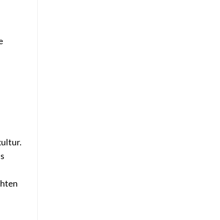
e
ultur.
ns
chten