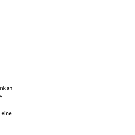
enk an
e
 eine