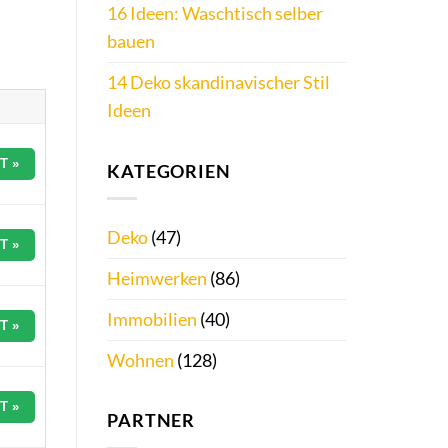
16 Ideen: Waschtisch selber
bauen
14 Deko skandinavischer Stil
Ideen
T »
KATEGORIEN
Deko
(47)
T »
Heimwerken
(86)
Immobilien
(40)
T »
Wohnen
(128)
T »
PARTNER