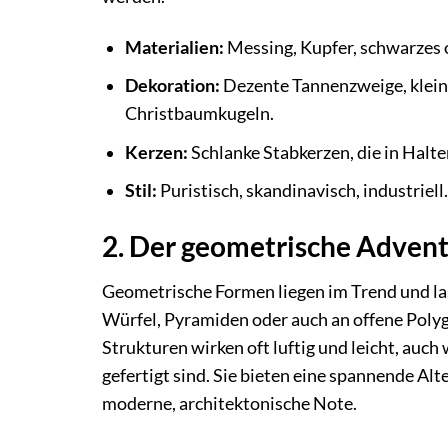
Materialien:
Messing, Kupfer, schwarzes 
Dekoration:
Dezente Tannenzweige, klein
Christbaumkugeln.
Kerzen:
Schlanke Stabkerzen, die in Halt
Stil:
Puristisch, skandinavisch, industriell.
2. Der geometrische Adven
Geometrische Formen liegen im Trend und la
Würfel, Pyramiden oder auch an offene Polyg
Strukturen wirken oft luftig und leicht, auc
gefertigt sind. Sie bieten eine spannende A
moderne, architektonische Note.