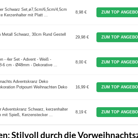
ter Schwarz Set,ø7,5cm/6,5cm/4,5cm
8,98 €
ZUM TOP ANGEBO
 Kerzenhalter mit Platt ...
n Metall Schwarz, 30cm Rund Gestell
29,98 €
ZUM TOP ANGEBO
 - 4er Set - Advent - Weiß -
8,00 €
ZUM TOP ANGEBO
8-6 cm - Ø48mm - Dekorative ...
hnachts Adventskranz Deko
koration Potpourri Weihnachten Deko
16,99 €
ZUM TOP ANGEBO
r Adventskranz Schwarz, kerzenhalter
8,19 €
ZUM TOP ANGEBO
mit Spieß, Kerzenstecker ...
: Stilvoll durch die Vorweihnachts