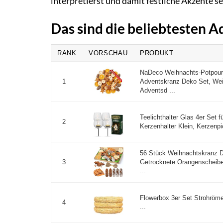
interpretierst und damit festliche Akzente se
Das sind die beliebtesten 
RANK
VORSCHAU
PRODUKT
NaDeco Weihnachts-Potpourr
Adventskranz Deko Set, Wei
1
Adventsd ...
Teelichthalter Glas 4er Set
2
Kerzenhalter Klein, Kerzenpic
56 Stück Weihnachtskranz D
Getrocknete Orangenscheibe
3
...
Flowerbox 3er Set Strohröm
4
...