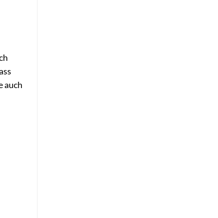
ch
dass
e auch