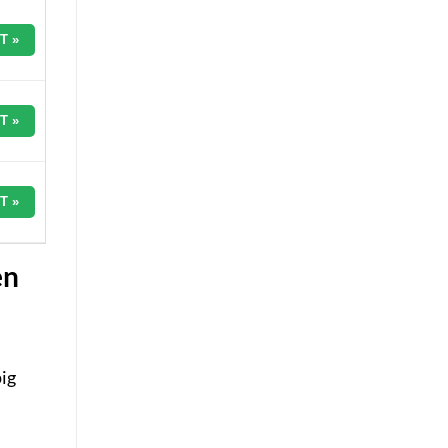
T »
T »
T »
en
ig