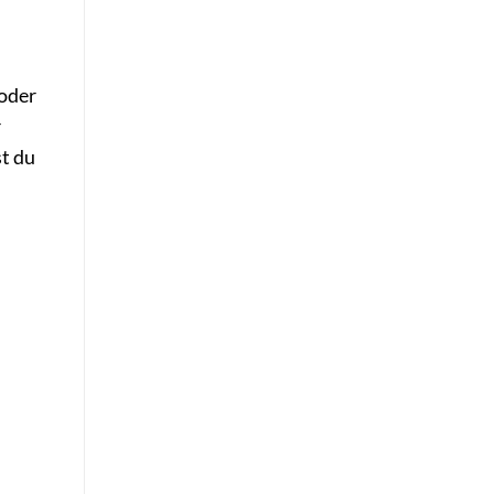
oder
r
st du