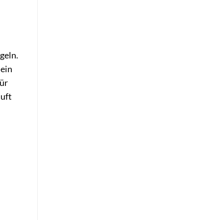
geln.
 ein
ür
uft