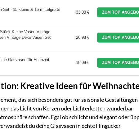
n-Set - 15 kleine & 15 mittelgroße
33,00 €
ZUM TOP ANGEBO
Stück Kleine Vasen,Vintage
sen Vintage Deko Vasen Set
26,98 €
ZUM TOP ANGEBO
eine Gasvasen für Hochzeit
18,99 €
ZUM TOP ANGEBO
tion: Kreative Ideen für Weihnacht
lement, das sich besonders gut für saisonale Gestaltungen
nnen das Licht von Kerzen oder Lichterketten wunderbar
mosphäre schaffen. Egal ob schlicht und elegant oder üpp
 verwandelst du deine Glasvasen in echte Hingucker.