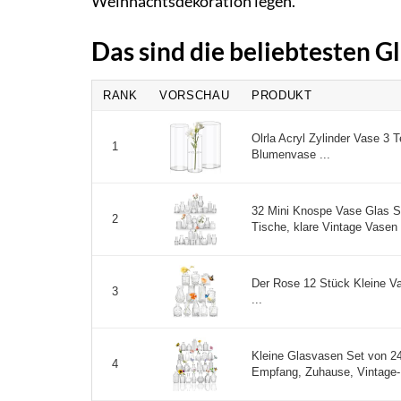
Weihnachtsdekoration legen.
Das sind die beliebtesten G
RANK
VORSCHAU
PRODUKT
Olrla Acryl Zylinder Vase 3 T
1
Blumenvase ...
32 Mini Knospe Vase Glas Se
2
Tische, klare Vintage Vasen 
Der Rose 12 Stück Kleine V
3
...
Kleine Glasvasen Set von 24,
4
Empfang, Zuhause, Vintage-F