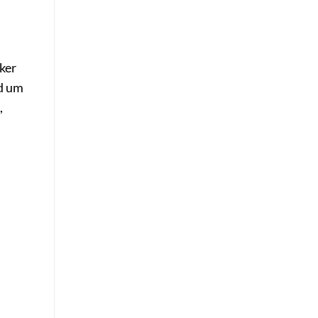
ker
nd um
,