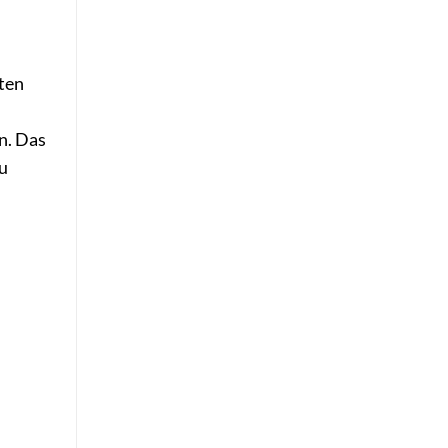
hten
n. Das
Du