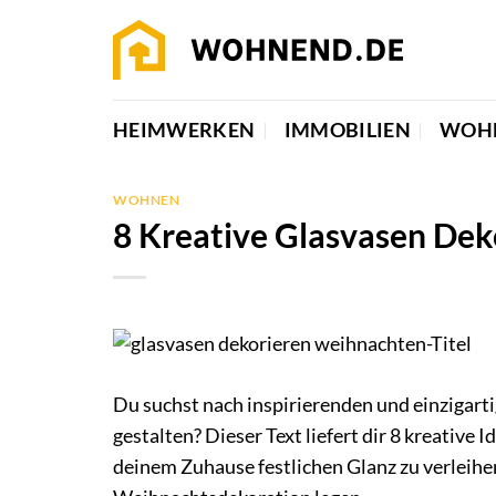
Zum
Inhalt
springen
HEIMWERKEN
IMMOBILIEN
WOH
WOHNEN
8 Kreative Glasvasen De
Du suchst nach inspirierenden und einzigart
gestalten? Dieser Text liefert dir 8 kreativ
deinem Zuhause festlichen Glanz zu verleihen. 