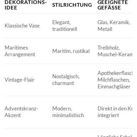
DEKORATIONS-
GEEIGNETE
STILRICHTUNG
IDEE
GEFÄSSE
Elegant,
Glas, Keramik,
Klassische Vase
traditionell
Metall
Maritimes
Treibholz,
Maritim, rustikal
Arrangement
Muschel-Kerami
Apothekerflasche
Nostalgisch,
Vintage-Flair
Milchflaschen,
charmant
Einmachgläser
Adventskranz-
Modern,
Direkt in den Kra
Akzent
minimalistisch
integriert