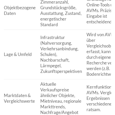
Zimmeranzahl,
Online-Tools u
Objektbezogene
Grundstücksgröße,
AVMs. Präzise
Daten
Ausstattung, Zustand,
Eingabe ist
energetischer
entscheidend.
Standard
Wird von AVMs
Infrastruktur
über
(Nahversorgung,
Vergleichsobje
Verkehrsanbindung,
erfasst, kann a
Lage & Umfeld
Schulen),
durch eigene
Nachbarschaft,
Recherche verf
Lärmpegel,
werden (z.B.
Zukunftsperspektiven
Bodenrichtwert
Aktuelle
Kernfunktional
Verkaufspreise
AVMs. Verglei
Marktdaten &
ähnlicher Objekte,
Ergebnissen
Vergleichswerte
Mietniveau, regionale
verschiedener 
Markttrends,
ratsam.
Nachfrage/Angebot