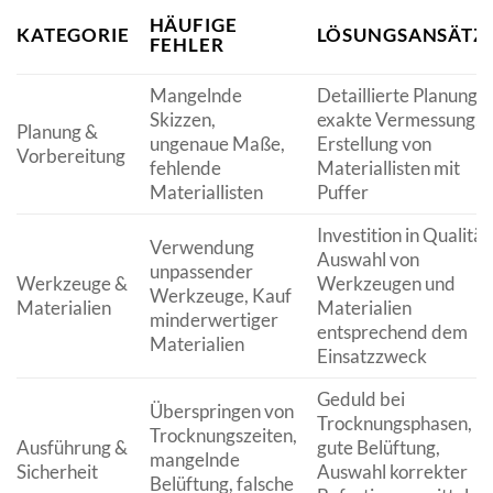
HÄUFIGE
KATEGORIE
LÖSUNGSANSÄTZ
FEHLER
Mangelnde
Detaillierte Planung,
Skizzen,
exakte Vermessung,
Planung &
ungenaue Maße,
Erstellung von
Vorbereitung
fehlende
Materiallisten mit
Materiallisten
Puffer
Investition in Qualität
Verwendung
Auswahl von
unpassender
Werkzeuge &
Werkzeugen und
Werkzeuge, Kauf
Materialien
Materialien
minderwertiger
entsprechend dem
Materialien
Einsatzzweck
Geduld bei
Überspringen von
Trocknungsphasen,
Trocknungszeiten,
Ausführung &
gute Belüftung,
mangelnde
Sicherheit
Auswahl korrekter
Belüftung, falsche